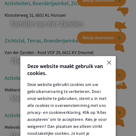
Activiteiten, Boerderijwinkel, Zichtstal
Bekijk deelnemer
Kloosterweg 31, 6631 KL Horssen
Familie van der Zanden
Zichtstal, Terras, Boerderijwinkel
Bekijk deelnemer
Van der Zanden - Koot VOF 29, 6621 KV Dreumel
×
Theunissen & Peters Fruitbedrijf
Deze website maakt gebruik van
cookies.
Activiteiten, Terras, Boerderijwinkel
Deze website gebruikt cookies om uw
Bekijk deelnemer
Mekkersteeg 3, 6631 KW Horssen
gebruikerservaring te verbeteren. Door
Melkveehouderij Uijtewaal
onze website te gebruiken, stemt u in met
alle cookies in overeenstemming met ons
privacy- en cookieverklaring. Klik op 'Alles
Activiteiten
accepteren' om te accepteren. Kies je voor
weigeren? Dan plaatsen we alleen strikt
Meleveldsestraat 10, 6631 KR Horssen
Bekijk deelnemer
noodzakelijke cookies. Je kunt je
Ons ei – VOF Van Mourik Pluimvee