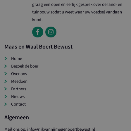
bij te houden 
graag een open en eerlijk gesprek over de land- en
YouTube-video
in sites zijn
tuinbouw zodat u weet waar uw voedsel vandaan
_ga
Google LLC
ingesloten; he
.ltonoord.nl
komt.
ook bepalen of
websitebezoek
nieuwe of oude
van de YouTub
interface gebr
Maas en Waal Boert Bewust
Home
Bezoek de boer
Over ons
Meedoen
Partners
Nieuws
Contact
Algemeen
Mail ons op: info@rijkvannijmegenboertbewust.nl