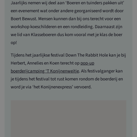
Jaarlijks nemen wij deel aan ‘Boeren en tuinders pakken uit’
een evenement wat onder andere georganiseerd wordt door
Boert Bewust. Mensen kunnen dan bij ons terecht voor een
workshop koeschilderen en een rondleiding. Daarnaast zijn
we lid van Klasseboeren dus kom vooral met je klas de boer
op!
CookieScriptConsent
1 maan
CookieScript
www.maasenwaalboertbewust.nl
Tijdens het jaarlijkse festival Down The Rabbit Hole kan je bij
Herbert, Annelies en Koen terecht op
pop-up
boerderijcamping ‘T Konijnenweitje
. Als festivalganger kan
je tijdens het festival tot rust komen rondom de boerderij en
word je via ‘het Konijnenexpress’ vervoerd.
Naam
Aanbieder / Domein
Vervaldatum
Omschri
Naam
Aanbieder / Domein
Ver
loader
www.maasenwaalboertbewust.nl
1 dag
_ga_2LKT972JWZ
.maasenwaalboertbewust.nl