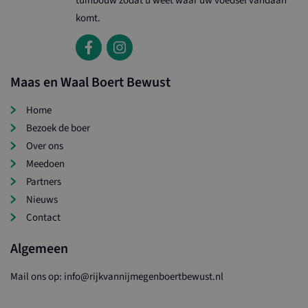
tuinbouw zodat u weet waar uw voedsel vandaan
komt.
Maas en Waal Boert Bewust
Home
Bezoek de boer
Over ons
Meedoen
Partners
Nieuws
Contact
Algemeen
Mail ons op: info@rijkvannijmegenboertbewust.nl