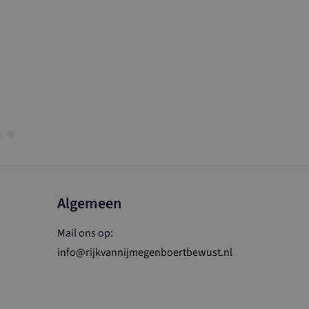
lekeurig
wijzen als klant-
k paginaverzoek
ikt om
pagnegegevens te
rapporten van de
Algemeen
Mail ons op:
info@rijkvannijmegenboertbewust.nl