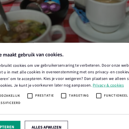
e maakt gebruik van cookies.
ebruikt cookies om uw gebruikerservaring te verbeteren. Door onze webs
t u in met alle cookies in overeenstemming met ons privacy- en cookieve
teren' om te accepteren. Kies je voor weigeren? Dan plaatsen we alleen s
cookies. Je kunt je voorkeuren later nog aanpassen.
Privacy & cookies
ODZAKELIJK
PRESTATIE
TARGETING
FUNCTIONEEL
ASSIFICEERD
aal, zorgen goed voor onze planten en dieren en doen dit met pass
 aan de ontwikkeling van onze bedrijven om tegemoet te komen aa
EPTEREN
ALLES AFWIJZEN
leving ons waardeert en meer betrokken raakt bij onze bedrijven e