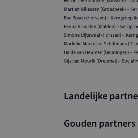
Herbert Verploegen (Winssen) – Voo
loader
Naam
_ga_2LKT972J
Martien Nillessen (Groesbeek) – Ker
Bea Bosch (Horssen) – Kerngroep li
YSC
SC_ANALYTICS
Fenna Bruijsten (Malden) – Kerngroe
VISITOR_INFO1
Simone Uijtewaal (Horssen) – Kerng
Marlieke Marcusse-Schiltmans (Drut
_ga
Heide van Heumen (Beuningen) – P
Gijs van Mourik (Dreumel) – Social 
Landelijke partne
_ga_8XQ90GJ2
_ga
Gouden partners