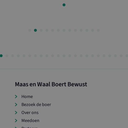
onderscheiden door een wil
gegenereerd nummer toe te 
ID. Het is opgenomen in el
op een site en wordt gebru
bezoekers-, sessie- en cam
berekenen voor de analyse
site.
Maas en Waal Boert Bewust
Home
Bezoek de boer
Over ons
Meedoen