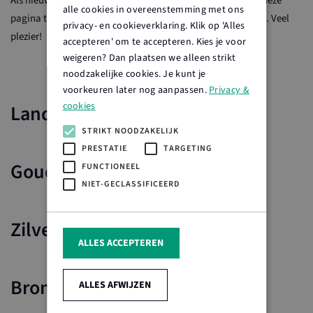
Als nieuwe WordPress gebruiker, ga naar
je dashboard
om deze
alle cookies in overeenstemming met ons
pagina te verwijderen en maak nieuwe pagina’s voor je site. Veel
privacy- en cookieverklaring. Klik op 'Alles
plezier!
accepteren' om te accepteren. Kies je voor
weigeren? Dan plaatsen we alleen strikt
noodzakelijke cookies. Je kunt je
voorkeuren later nog aanpassen.
Privacy &
cookies
Landelijke partners
STRIKT NOODZAKELIJK
PRESTATIE
TARGETING
Gouden partners
FUNCTIONEEL
NIET-GECLASSIFICEERD
Zilveren partners
ALLES ACCEPTEREN
Bronzen partners
ALLES AFWIJZEN