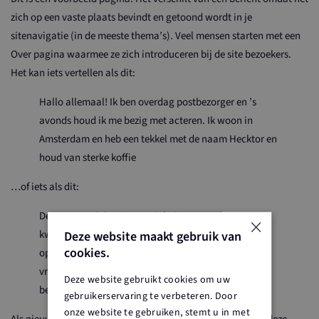
zich op een vaste plaats bevindt en getoond wordt in je
sitenavigatie (in de meeste thema’s). Veel mensen starten met een
Over pagina waarmee ze zich introduceren bij de site bezoekers.
Het kan iets vertellen als dit:
Hallo allemaal! Ik ben overdag postbezorger en ’s
avonds houd ik me bezig met acteren. Ik woon in
Amsterdam en heb een tekkel met de naam Hecktor en
houd van sterke koffie
…of iets als dit:
De XYZ vereniging is opgericht in 1971 en levert
×
kwaliteit aan de leden. De vereniging kent sinds de
Deze website maakt gebruik van
cookies.
oprichting meer dan 1000 leden, waarvan vele
vrijwilligers taken op zich nemen om XYZ te laten
Deze website gebruikt cookies om uw
bestaan.
gebruikerservaring te verbeteren. Door
onze website te gebruiken, stemt u in met