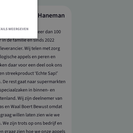
ine Janssen – Haneman
ofruit
TAILS WEERGEVEN
 fruitbedrijf is al meer dan 100
r in de familie en sinds 2022
leverancier. Wij telen met zorg
logische appels en peren en
en accountbeheer.
en daar voor een deel ook ons
en streekproduct ‘Echte Sap!’
. De rest gaat naar supermarkten
Doubleclick en
indgebruiker de
speciaalzaken in binnen- en
 advertenties die
dat hij de
tenland. Wij zijn deelnemer van
as en Waal Boert Bewust omdat
e Cookie-
oorkeuren van
graag willen laten zien wie we
e-banner van
 om correct te
n. We zijn trots op ons bedrijf en
en graag zien hoe we onze appels