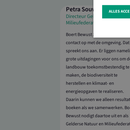
Petra Souwerbren
ALLES ACC
Directeur Gelderse Natuur en
Milieufederatie
Boert Bewust zoekt actief het
contact op met de omgeving. Dat
spreekt ons aan. Er liggen nameli
grote uitdagingen voor ons om d
Strikt noodzakeli
De website kan nie
landbouw toekomstbestendig te
Naam
maken, de biodiversiteit te
ASP.NET_Sessio
herstellen en klimaat- en
energieopgaven te realiseren.
Daarin kunnen we alleen resulta
CookieScriptCo
boeken als we samenwerken. Bo
Bewust nodigt daartoe uit en als
Gelderse Natuur en Milieufedera