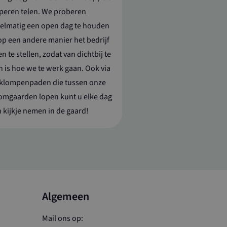
peren telen. We proberen
jving
elmatig een open dag te houden
 door Google
op een andere manier het bedrijf
us te behouden.
n te stellen, zodat van dichtbij te
ven van
eld aan het
ent Systeem
n is hoe we te werk gaan. Ook via
alyse om
rsvoorkeuren bij
ieke gebruikers
 klompenpaden die tussen onze
oten; het kan ook
e van de YouTube-
mgaarden lopen kunt u elke dag
eld aan Google
en belangrijke
 kijkje nemen in de gaard!
meen gebruikte
 Deze cookie
ebruikers te
lekeurig
wijzen als klant-
k paginaverzoek
ikt om
pagnegegevens te
rapporten van de
Algemeen
 door Google
us te behouden.
eld aan Google
Mail ons op:
en belangrijke