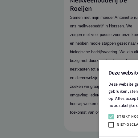
Melkveehouderij De
Roeijen
Samen met mijn moeder Antoinette ru
ons melkveebedrijf in Horssen. We
zorgen met veel passie voor onze koe
en hebben mooie stappen gezet naar 
biologische bedrijfsvoering. We zijn alt
bezig met duurzaamheid – van hegge
nestkasten tot aandacht voor bodeml
Deze websit
en dierenwelzijn. Via Boert Bewust
Deze website g
zoeken we graag de verbinding met o
gebruiken, stem
omgeving: iedereen is welkom om te 
op 'Alles accep
hoe wij werken en mee te praten over
noodzakelijke 
toekomst van onze sector.
STRIKT NO
NIET-GECL