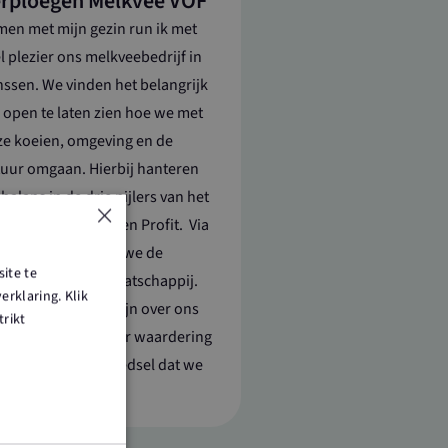
rploegen Melkvee VOF
en met mijn gezin run ik met
l plezier ons melkveebedrijf in
ssen. We vinden het belangrijk
open te laten zien hoe we met
e koeien, omgeving en de
uur omgaan. Hierbij hanteren
balans in de drie pijlers van het
×
en; Planet, People en Profit. Via
rt Bewust zoeken we de
ite te
binding met de maatschappij.
rklaring. Klik
r transparant te zijn over ons
trikt
rijf hopen we meer waardering
krijgen voor het voedsel dat we
oduceren.