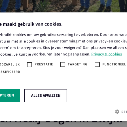
e maakt gebruik van cookies.
ebruikt cookies om uw gebruikerservaring te verbeteren. Door onze webs
t u in met alle cookies in overeenstemming met ons privacy- en cookieve
teren' om te accepteren. Kies je voor weigeren? Dan plaatsen we alleen s
cookies. Je kunt je voorkeuren later nog aanpassen.
Privacy & cookies
ODZAKELIJK
PRESTATIE
TARGETING
FUNCTIONEEL
ASSIFICEERD
EPTEREN
ALLES AFWIJZEN
 Bewust-deelnemer: Kalv
DE
en Heuij-Degen in Ewijk!