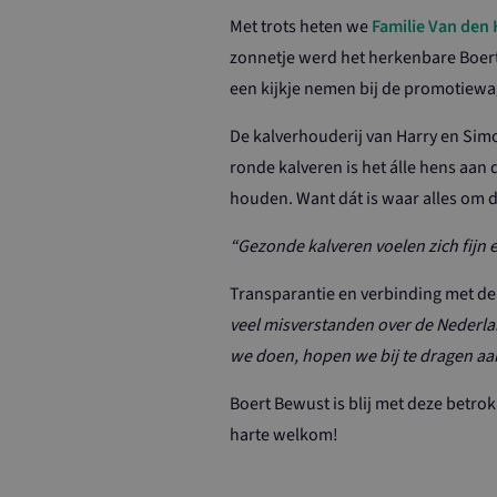
Met trots heten we
Familie Van den
zonnetje werd het herkenbare Boert
Strikt noodzakeli
De website kan nie
een kijkje nemen bij de promotiewag
Naam
De kalverhouderij van Harry en Simo
ASP.NET_Sessio
ronde kalveren is het álle hens aan
houden. Want dát is waar alles om dr
CookieScriptCo
“Gezonde kalveren voelen zich fijn e
Transparantie en verbinding met de 
veel misverstanden over de Nederland
we doen, hopen we bij te dragen aan
Naam
Naam
loader
Boert Bewust is blij met deze betro
Naam
_ga_2LKT972J
harte welkom!
YSC
SC_ANALYTICS
VISITOR_INFO1