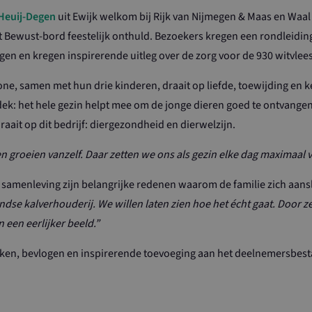
Strikt noodzakelijk
Prestatie
Targeting
Functioneel
Niet-geclassificeerd
 Heuij-Degen
uit Ewijk welkom bij Rijk van Nijmegen & Maas en Waal
 Bewust-bord feestelijk onthuld. Bezoekers kregen een rondleidin
jke cookies maken de kernfunctionaliteiten van de website mogelijk, zoals gebruikersaanmelding 
t goed worden gebruikt zonder de strikt noodzakelijke cookies.
en en kregen inspirerende uitleg over de zorg voor de 930 witvlees
Aanbieder / Domein
Vervaldatum
Omschrijving
ne, samen met hun drie kinderen, draait op liefde, toewijding en 
nId
Sessie
Deze cookie wordt ingesteld door 
Microsoft Corporation
voert informatie uit over hoe de e
www.ltonoord.nl
 dek: het hele gezin helpt mee om de jonge dieren goed te ontvangen
website gebruikt en over eventuele
de eindgebruiker heeft gezien voor
aait op dit bedrijf: diergezondheid en dierwelzijn.
genoemde website bezocht.
nsent
1 maand
Deze cookie wordt gebruikt door d
CookieScript
n groeien vanzelf. Daar zetten we ons als gezin elke dag maximaal v
Script.com-service om de cookiev
www.maasenwaalboertbewust.nl
bezoekers te onthouden. De cooki
Cookie-Script.com is noodzakelijk
samenleving zijn belangrijke redenen waarom de familie zich aansl
werken.
se kalverhouderij. We willen laten zien hoe het écht gaat. Door zelf
 een eerlijker beeld.”
Aanbieder / Domein
Vervaldatum
Omschri
Aanbieder / Domein
Vervaldatum
Omschrijving
www.maasenwaalboertbewust.nl
1 dag
Aanbieder /
kken, bevlogen en inspirerende toevoeging aan het deelnemersbesta
Vervaldatum
Omschrijving
WZ
.maasenwaalboertbewust.nl
1 jaar 1
Deze cookie wordt gebruikt
Domein
maand
Analytics om de sessiestat
Sessie
Deze cookie wordt door YouTube ingesteld om weerga
Google LLC
_GLOBAL_COOKIE
1 jaar 1
Deze cookienaam is gekopp
Sitecore Holding II A/S
ingesloten video's bij te houden.
.youtube.com
maand
Sitecore Content Managem
www.ltonoord.nl
zoals gebruikt voor weban
_LIVE
6 maanden
Deze cookie wordt door YouTube ingesteld om gebruike
Google LLC