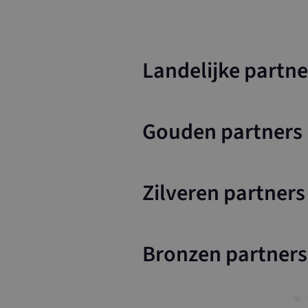
_ga
Landelijke partne
Gouden partners
_ga_8XQ90GJ2
Zilveren partners
_ga
Bronzen partners