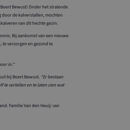
 Boert Bewust! Onder het stralende
g door de kalverstallen, mochten
en accountbeheer.
kalveren van dit hechte gezin.
kennis. Bij aankomst van een nieuwe
Doubleclick en
indgebruiker de
, te verzorgen en gezond te
 advertenties die
dat hij de
e Cookie-
oor in.”
oorkeuren van
e-banner van
 om correct te
uit bij Boert Bewust.
“Er bestaan
 te vertellen en te laten zien wat
jving
nd. Familie Van den Heuij: van
 door Google
us te behouden.
ven van
eld aan het
ent Systeem
alyse om
rsvoorkeuren bij