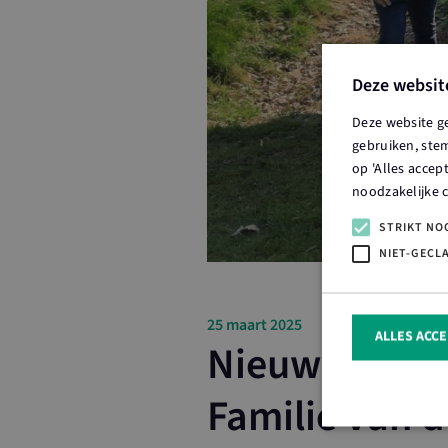
Deze websit
Deze website g
gebruiken, stem
op 'Alles accep
noodzakelijke 
STRIKT NO
NIET-GECL
25 maart 2025
ALLES ACC
Nieuwe Boert
Familie Van d