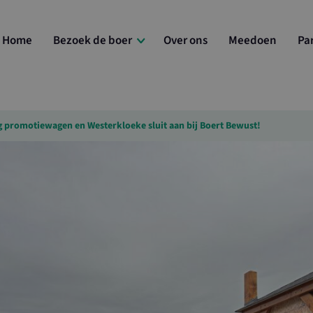
Home
Bezoek de boer
Over ons
Meedoen
Pa
g promotiewagen en Westerkloeke sluit aan bij Boert Bewust!