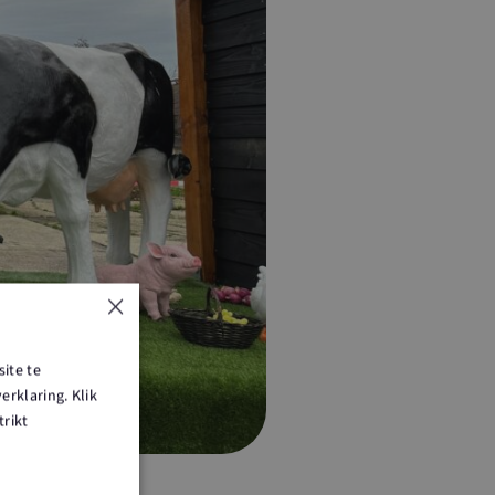
×
ite te
rklaring. Klik
trikt