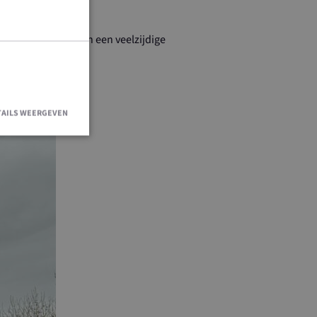
n Tijn runnen samen een veelzijdige
TAILS WEERGEVEN
en accountbeheer.
Doubleclick en
indgebruiker de
 advertenties die
dat hij de
e Cookie-
oorkeuren van