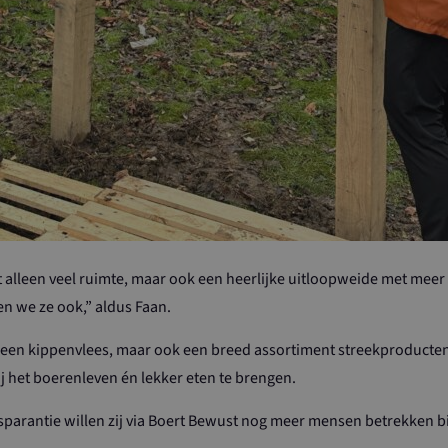
maand
Analytics om de sessiestat
1 jaar 1
Deze cookienaam is gekopp
Google LLC
maand
Universal Analytics - wat e
.maasenwaalboertbewust.nl
update is van de meer alge
analyseservice van Google.
wordt gebruikt om unieke g
onderscheiden door een wil
gegenereerd nummer toe te 
ID. Het is opgenomen in el
op een site en wordt gebru
bezoekers-, sessie- en cam
berekenen voor de analyse
site.
 alleen veel ruimte, maar ook een heerlijke uitloopweide met meer
n we ze ook,” aldus Faan.
leen kippenvlees, maar ook een breed assortiment streekproducten.
 het boerenleven én lekker eten te brengen.
nsparantie willen zij via Boert Bewust nog meer mensen betrekken bi