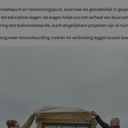
rmatiepunt en herkenningspunt, waarmee we gemakkelijk in gespr
 tot educatieve dagen: de wagen helpt ons het verhaal van duurz
ering met toekomstwaarde, want vergelijkbare projecten zijn al ruim
nog meer bewustwording creëren én verbinding leggen tussen boe