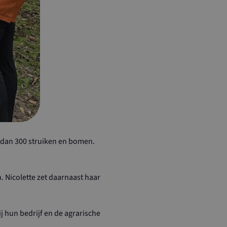
us te behouden.
eld aan Google
en belangrijke
meen gebruikte
 Deze cookie
ebruikers te
lekeurig
wijzen als klant-
k paginaverzoek
ikt om
pagnegegevens te
rapporten van de
 dan 300 struiken en bomen.
 Nicolette zet daarnaast haar
j hun bedrijf en de agrarische