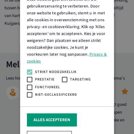
In de toekomst wil Nienke zich nog meer inzetten om de verbinding
gebruikerservaring te verbeteren. Door
tussen burger en boer te versterken. Bezoekers zijn daarom altijd
onze website te gebruiken, stemt u in met
van harte welkom om een kijkje te nemen op melkveebedrijf
alle cookies in overeenstemming met ons
Kuijpers!
privacy- en cookieverklaring. Klik op 'Alles
accepteren' om te accepteren. Kies je voor
weigeren? Dan plaatsen we alleen strikt
noodzakelijke cookies. Je kunt je
voorkeuren later nog aanpassen.
Privacy &
Melkveebedrijf Kuijpers
cookies
STRIKT NOODZAKELIJK
Lees hieronder hoe dit bedrijf zich inzet op verschillende thema’s
PRESTATIE
TARGETING
FUNCTIONEEL
Maatschappij
NIET-GECLASSIFICEERD
De koeien zijn vanaf de weg misschien niet direct goed
zichtbaar, maar de familie Kuijpers staat zeker open
ALLES ACCEPTEREN
voor contact met mensen uit de omgeving. Nienke en
haar ouders maken graag een praatje met