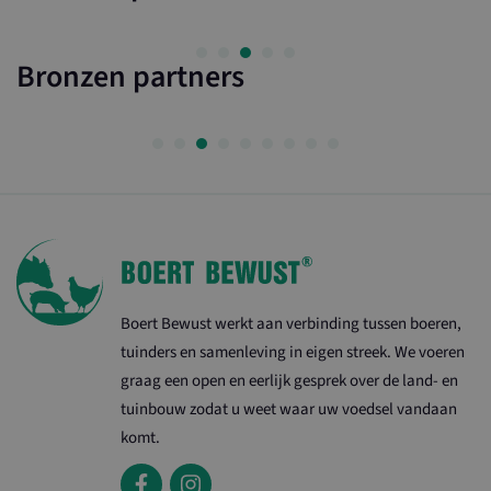
Bronzen partners
_ga_8XQ90GJ26C
.ltonoord.nl
_ga
Google LLC
.maasenwaalboertbewust.nl
Boert Bewust werkt aan verbinding tussen boeren,
tuinders en samenleving in eigen streek. We voeren
graag een open en eerlijk gesprek over de land- en
tuinbouw zodat u weet waar uw voedsel vandaan
komt.