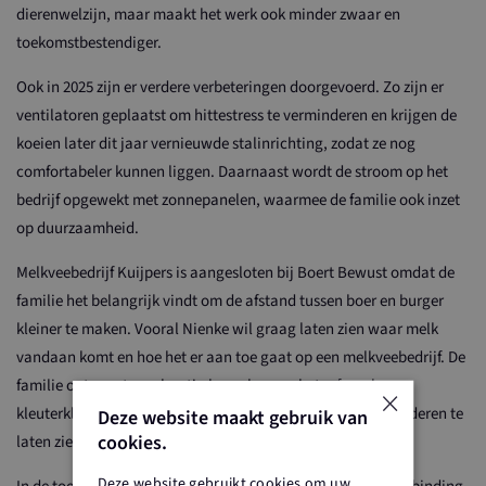
dierenwelzijn, maar maakt het werk ook minder zwaar en
toekomstbestendiger.
Ook in 2025 zijn er verdere verbeteringen doorgevoerd. Zo zijn er
ventilatoren geplaatst om hittestress te verminderen en krijgen de
koeien later dit jaar vernieuwde stalinrichting, zodat ze nog
comfortabeler kunnen liggen. Daarnaast wordt de stroom op het
bedrijf opgewekt met zonnepanelen, waarmee de familie ook inzet
op duurzaamheid.
Melkveebedrijf Kuijpers is aangesloten bij Boert Bewust omdat de
familie het belangrijk vindt om de afstand tussen boer en burger
kleiner te maken. Vooral Nienke wil graag laten zien waar melk
vandaan komt en hoe het er aan toe gaat op een melkveebedrijf. De
familie ontvangt regelmatig bezoekers op het erf, zoals
×
kleuterklassen van de basisschool of kinderopvang, om kinderen te
Deze website maakt gebruik van
cookies.
laten zien waar hun melk vandaan komt.
Deze website gebruikt cookies om uw