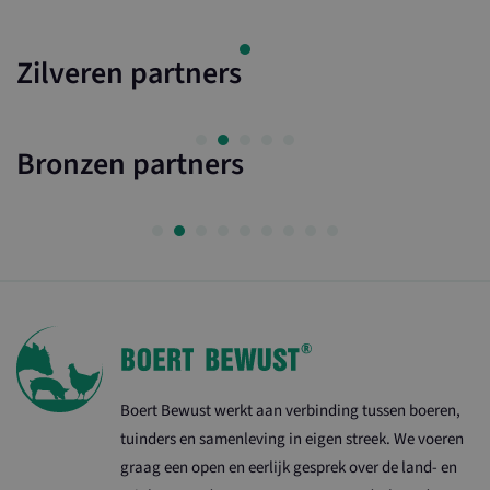
YouTube-video
in sites zijn
_ga
Google LLC
ingesloten; he
.ltonoord.nl
ook bepalen of
Zilveren partners
websitebezoek
nieuwe of oude
van de YouTub
interface gebr
Bronzen partners
Boert Bewust werkt aan verbinding tussen boeren,
tuinders en samenleving in eigen streek. We voeren
graag een open en eerlijk gesprek over de land- en
_ga_8XQ90GJ26C
.ltonoord.nl