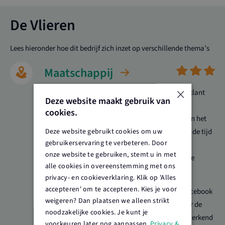
De Vlieren
Lees hieronder hoe dit bedrijf zich inzet op verschillende thema’s
Maatschappij
×
Bij De Vlieren staat persoonlijk contact met de klant
Deze website maakt gebruik van
centraal. Dagelijks komen zowel particuliere
cookies.
tuinliefhebbers als hoveniers naar de kwekerij en het
Deze website gebruikt cookies om uw
groencentrum. Roger en Monique nemen graag de tijd
gebruikerservaring te verbeteren. Door
om bezoekers te adviseren en vertellen met
onze website te gebruiken, stemt u in met
enthousiasme over de planten, de kwekerij en de
alle cookies in overeenstemming met ons
duurzame manier waarop zij werken.
privacy- en cookieverklaring. Klik op 'Alles
accepteren' om te accepteren. Kies je voor
Daarnaast is De Vlieren actief op de website, Facebook
weigeren? Dan plaatsen we alleen strikt
en Instagram, waar regelmatig een kijkje achter de
noodzakelijke cookies. Je kunt je
schermen wordt gegeven. Ook is het bedrijf een erkend
voorkeuren later nog aanpassen.
Privacy &