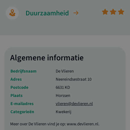
Strikt noodzakelijke cookies maken de
kernfunctionaliteiten van de website mogelijk, zoals
Duurzaamheid
gebruikersaanmelding en accountbeheer. De website
kan niet goed worden gebruikt zonder de strikt
noodzakelijke cookies.
Naam
Aanbieder / Domein
Vervalda
ASP.NET_SessionId
Sessie
Microsoft Corporation
www.ltonoord.nl
Algemene informatie
Bedrijfsnaam
De Vlieren
Adres
Neereindsestraat 10
Postcode
6631 KD
Plaats
Horssen
E-mailadres
vlieren@devlieren.nl
CookieScriptConsent
1 maan
CookieScript
www.maasenwaalboertbewust.nl
Categorieën
Kwekerij
Meer over De Vlieren vind je op: www.devlieren.nl.