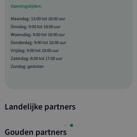
Openingstijden:
Maandag: 13:00 tot 18:00 uur
Dinsdag: 9:00 tot 18:00 uur
Woensdag: 9:00 tot 18:00 uur
Donderdag: 9:00 tot 18:00 uur
Vrijdag: 9:00 tot 18:00 uur
Naam
Aanbieder / Domein
Vervaldatum
Omschri
Zaterdag: 8:00 tot 17:00 uur
Naam
Aanbieder / Domein
Ver
loader
www.maasenwaalboertbewust.nl
1 dag
Zondag: gesloten
_ga_2LKT972JWZ
.maasenwaalboertbewust.nl
Aanbieder /
Naam
Vervaldatum
Omschrijving
Domein
YSC
Sessie
Deze cookie w
Google LLC
door YouTube
.youtube.com
SC_ANALYTICS_GLOBAL_COOKIE
Sitecore Holding II A/S
ingesteld om
www.ltonoord.nl
weergaven va
Landelijke partners
ingesloten vid
te houden.
VISITOR_INFO1_LIVE
6 maanden
Deze cookie w
Google LLC
door YouTube
.youtube.com
ingesteld om
Gouden partners
gebruikersvoo
bij te houden 