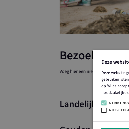
Bezoek de bo
Deze websit
Voeg hier een nieuwe bezoek de boe
Deze website g
gebruiken, stem
op 'Alles accep
noodzakelijke 
Landelijke partne
STRIKT NO
NIET-GECL