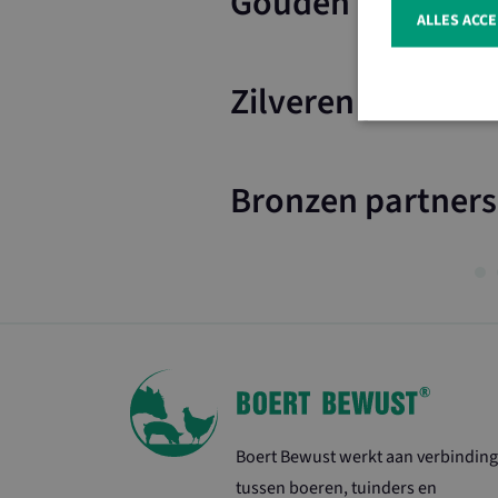
Gouden partners
ALLES ACC
Zilveren partners
Bronzen partners
Strikt noodzakeli
De website kan nie
Naam
ASP.NET_Sessio
CookieScriptCo
Boert Bewust werkt aan verbinding
tussen boeren, tuinders en