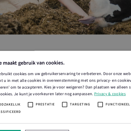
er toevoegen
e maakt gebruik van cookies.
r toe.
ebruikt cookies om uw gebruikerservaring te verbeteren. Door onze webs
t u in met alle cookies in overeenstemming met ons privacy- en cookieve
teren' om te accepteren. Kies je voor weigeren? Dan plaatsen we alleen s
cookies. Je kunt je voorkeuren later nog aanpassen.
Privacy & cookies
rs
ODZAKELIJK
PRESTATIE
TARGETING
FUNCTIONEEL
ASSIFICEERD