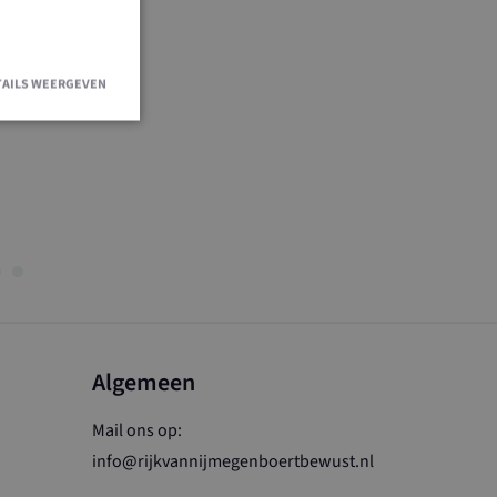
TAILS WEERGEVEN
en accountbeheer.
Doubleclick en
indgebruiker de
 advertenties die
dat hij de
Algemeen
e Cookie-
oorkeuren van
e-banner van
 om correct te
Mail ons op:
info@rijkvannijmegenboertbewust.nl