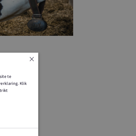
×
ite te
rklaring. Klik
trikt