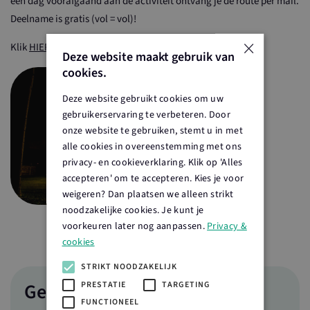
één dag voorafgaand aan de activiteit ontvang je de route per mail.
Deelname is gratis (vol = vol)!
×
Klik
HIER
om in te schrijven.
Deze website maakt gebruik van
cookies.
Deze website gebruikt cookies om uw
gebruikerservaring te verbeteren. Door
onze website te gebruiken, stemt u in met
alle cookies in overeenstemming met ons
privacy- en cookieverklaring. Klik op 'Alles
accepteren' om te accepteren. Kies je voor
weigeren? Dan plaatsen we alleen strikt
noodzakelijke cookies. Je kunt je
voorkeuren later nog aanpassen.
Privacy &
cookies
STRIKT NOODZAKELIJK
Gegevens
PRESTATIE
TARGETING
FUNCTIONEEL