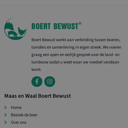
ASP.NET_SessionId
Sessie
Microsoft Corporation
www.ltonoord.nl
Boert Bewust werkt aan verbinding tussen boeren,
tuinders en samenleving in eigen streek. We voeren
graag een open en eerlijk gesprek over de land- en
tuinbouw zodat u weet waar uw voedsel vandaan
komt.
CookieScriptConsent
1 maan
CookieScript
www.maasenwaalboertbewust.nl
Maas en Waal Boert Bewust
Home
Bezoek de boer
Over ons