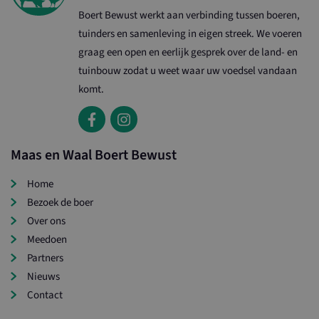
Boert Bewust werkt aan verbinding tussen boeren,
tuinders en samenleving in eigen streek. We voeren
graag een open en eerlijk gesprek over de land- en
tuinbouw zodat u weet waar uw voedsel vandaan
komt.
CookieScriptConsent
1 maan
CookieScript
www.maasenwaalboertbewust.nl
Maas en Waal Boert Bewust
Home
Bezoek de boer
Over ons
Meedoen
Partners
Nieuws
Contact
Naam
Aanbieder / Domein
Vervaldatum
Omschri