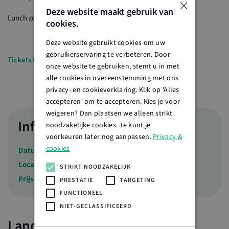
×
Deze website maakt gebruik van
Lunch zonder wijn: € 27,50
cookies.
Deze website gebruikt cookies om uw
gebruikerservaring te verbeteren. Door
Tickets te koop via:
Wijngaard de Plack
onze website te gebruiken, stemt u in met
alle cookies in overeenstemming met ons
privacy- en cookieverklaring. Klik op 'Alles
accepteren' om te accepteren. Kies je voor
weigeren? Dan plaatsen we alleen strikt
Info
noodzakelijke cookies. Je kunt je
voorkeuren later nog aanpassen.
Privacy &
cookies
Datum
16 juni 2024
Locatie
Groesbeek
STRIKT NOODZAKELIJK
Prijs
€ 27,50
PRESTATIE
TARGETING
FUNCTIONEEL
NIET-GECLASSIFICEERD
Landelijke partners