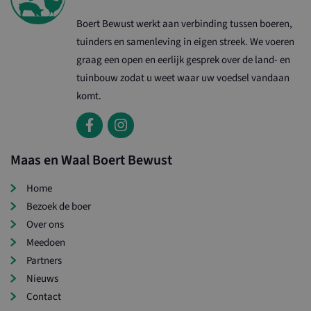
Boert Bewust werkt aan verbinding tussen boeren,
tuinders en samenleving in eigen streek. We voeren
graag een open en eerlijk gesprek over de land- en
tuinbouw zodat u weet waar uw voedsel vandaan
komt.
Maas en Waal Boert Bewust
Naam
Aanbieder / Domein
Vervaldatum
Omschri
Naam
Aanbieder / Domein
Ver
loader
www.maasenwaalboertbewust.nl
1 dag
Home
_ga_2LKT972JWZ
.maasenwaalboertbewust.nl
Aanbieder /
Bezoek de boer
Naam
Vervaldatum
Omschrijving
Domein
Over ons
YSC
Sessie
Deze cookie w
Google LLC
Meedoen
door YouTube
.youtube.com
SC_ANALYTICS_GLOBAL_COOKIE
Sitecore Holding II A/S
ingesteld om
Partners
www.ltonoord.nl
weergaven va
ingesloten vid
Nieuws
te houden.
Contact
VISITOR_INFO1_LIVE
6 maanden
Deze cookie w
Google LLC