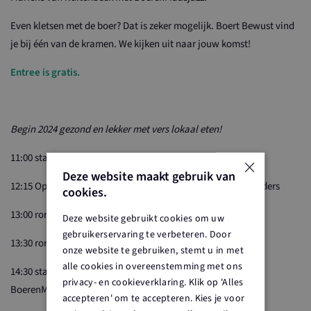
Even kletsen met de boer? Dat is zeker mogelijk. Boert Bewust vind
je bij één van de kramen. We kijken uit naar jouw komst!
Entree is gratis.
Begin 2024 gezond en lekker met vers lokaal eten!
×
11:00 start markt
Deze website maakt gebruik van
12:15 Opening start website De streek op tafel door wethouders
cookies.
13:00 rondleiding voedselbos (opgeven verplicht)
Deze website gebruikt cookies om uw
gebruikerservaring te verbeteren. Door
13:30 rondleiding door de wijngaard
onze website te gebruiken, stemt u in met
alle cookies in overeenstemming met ons
14:30 start Live muziek Marieke van Ruitenbeek met de
privacy- en cookieverklaring. Klik op 'Alles
BoerenMaasJazz
accepteren' om te accepteren. Kies je voor