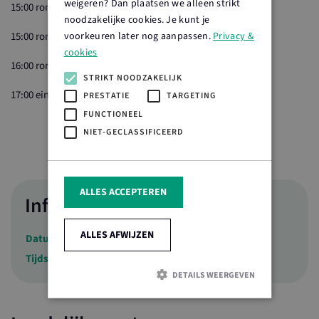
weigeren? Dan plaatsen we alleen strikt
15:00 rondleiding door de wijngaard
noodzakelijke cookies. Je kunt je
voorkeuren later nog aanpassen.
Privacy &
15:00 rondleiding voedselbos (opgeven verplicht)
cookies
16:00 rondleiding door de wijngaard
STRIKT NOODZAKELIJK
17:00 einde
PRESTATIE
TARGETING
FUNCTIONEEL
NIET-GECLASSIFICEERD
ALLES ACCEPTEREN
Info
ALLES AFWIJZEN
Datum
14 april 2024
Tijdstip
11.00 - 17.00 uur
DETAILS WEERGEVEN