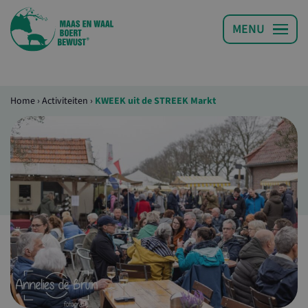
Home
›
Activiteiten
›
KWEEK uit de STREEK Markt