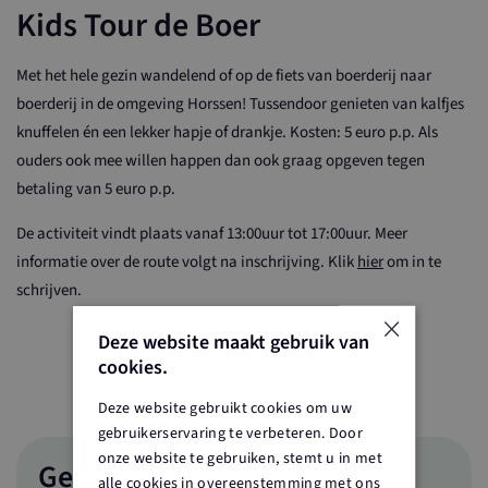
Kids Tour de Boer
Met het hele gezin wandelend of op de fiets van boerderij naar
boerderij in de omgeving Horssen! Tussendoor genieten van kalfjes
knuffelen én een lekker hapje of drankje. Kosten: 5 euro p.p. Als
ouders ook mee willen happen dan ook graag opgeven tegen
betaling van 5 euro p.p.
De activiteit vindt plaats vanaf 13:00uur tot 17:00uur. Meer
informatie over de route volgt na inschrijving. Klik
hier
om in te
schrijven.
×
Deze website maakt gebruik van
cookies.
Deze website gebruikt cookies om uw
gebruikerservaring te verbeteren. Door
onze website te gebruiken, stemt u in met
Gegevens
alle cookies in overeenstemming met ons