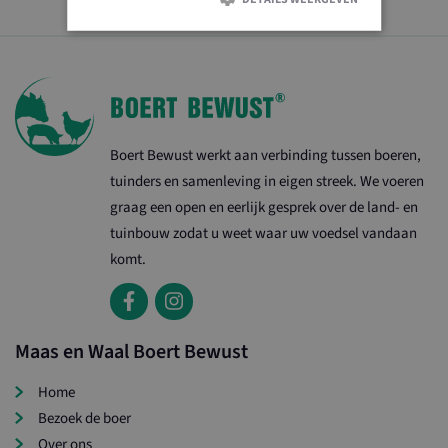
Strikt noodzakelijk
Prestatie
Targeting
Functioneel
Niet-geclassificeerd
Strikt noodzakelijke cookies maken de
kernfunctionaliteiten van de website mogelijk, zoals
Boert Bewust werkt aan verbinding tussen boeren,
gebruikersaanmelding en accountbeheer. De website
kan niet goed worden gebruikt zonder de strikt
tuinders en samenleving in eigen streek. We voeren
noodzakelijke cookies.
graag een open en eerlijk gesprek over de land- en
Naam
Aanbieder / Domein
Vervalda
tuinbouw zodat u weet waar uw voedsel vandaan
ASP.NET_SessionId
Sessie
Microsoft Corporation
komt.
www.ltonoord.nl
Maas en Waal Boert Bewust
Home
Bezoek de boer
Over ons