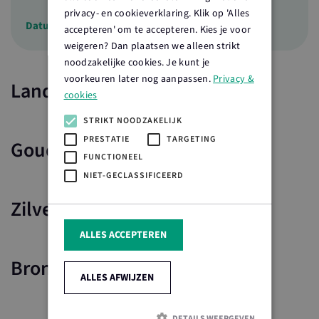
privacy- en cookieverklaring. Klik op 'Alles
Datum
29 juli 2022
accepteren' om te accepteren. Kies je voor
weigeren? Dan plaatsen we alleen strikt
noodzakelijke cookies. Je kunt je
voorkeuren later nog aanpassen.
Privacy &
Landelijke partners
cookies
STRIKT NOODZAKELIJK
PRESTATIE
TARGETING
Gouden partners
FUNCTIONEEL
NIET-GECLASSIFICEERD
Zilveren partners
ALLES ACCEPTEREN
Bronzen partners
ALLES AFWIJZEN
DETAILS WEERGEVEN