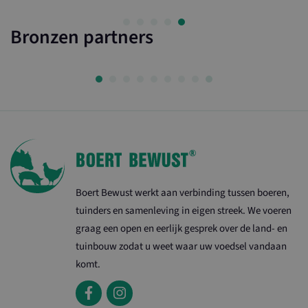
Bronzen partners
_ga_8XQ90GJ26C
.ltonoord.nl
_ga
Google LLC
.maasenwaalboertbewust.nl
Boert Bewust werkt aan verbinding tussen boeren,
tuinders en samenleving in eigen streek. We voeren
graag een open en eerlijk gesprek over de land- en
tuinbouw zodat u weet waar uw voedsel vandaan
komt.