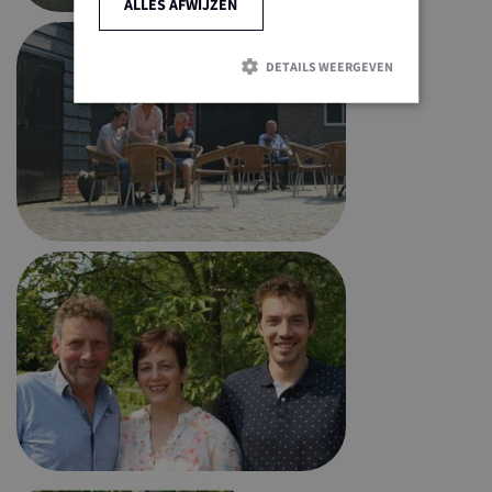
ALLES AFWIJZEN
DETAILS WEERGEVEN
Strikt noodzakelijk
Prestatie
Targeting
Functioneel
Niet-geclassificeerd
Strikt noodzakelijke cookies maken de
kernfunctionaliteiten van de website mogelijk, zoals
gebruikersaanmelding en accountbeheer. De website
kan niet goed worden gebruikt zonder de strikt
noodzakelijke cookies.
Naam
Aanbieder / Domein
Vervalda
ASP.NET_SessionId
Sessie
Microsoft Corporation
www.ltonoord.nl